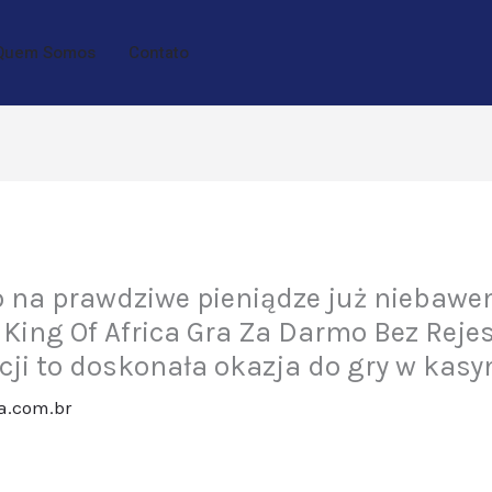
Quem Somos
Contato
 na prawdziwe pieniądze już niebaw
 King Of Africa Gra Za Darmo Bez Rejes
acji to doskonała okazja do gry w kasy
la.com.br