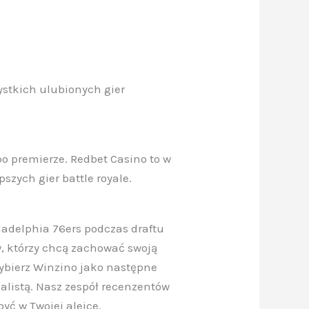
zystkich ulubionych gier
po premierze. Redbet Casino to w
szych gier battle royale.
ladelphia 76ers podczas draftu
, którzy chcą zachować swoją
Wybierz Winzino jako następne
nalistą. Nasz zespół recenzentów
yć w Twojej alejce.