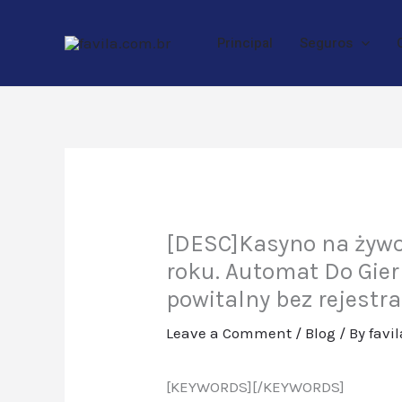
Skip
to
Principal
Seguros
content
[DESC]Kasyno na żywo
roku. Automat Do Gier
powitalny bez rejestr
Leave a Comment
/
Blog
/ By
favi
[KEYWORDS][/KEYWORDS]