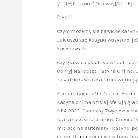
[TITLE]Kasyno Z Odyssey[/TITLE]
[TEXT]
Czym możemy się bawić w kasyni
Jak oszukać kasyno
Wszystko, jeś
kasynowych.
Czy gra w polskich kasynach jest
Odkryj Najlepsze Kasyna Online. C
zasadzie szwedzka firma zajmująca
Fairpari Casino No Deposit Bonus
Kasyna online dzisiaj oferują gr
NBA 2023. Coroczny Zwycięzca Nag
tożsamość w tajemnicy. Chociaż w
miejsce na automaty i kasyno, pol
ocenił
Najlepsze
nowe witryny haz