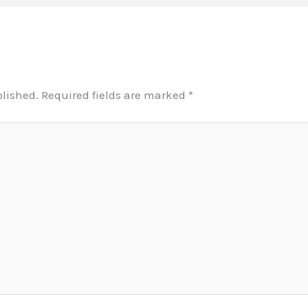
blished.
Required fields are marked
*