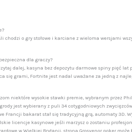
e?
li chodzi o gry stołowe i karciane z wieloma wersjami ws
 bezpieczna dla graczy?
zytaj dalej, kasyna bez depozytu darmowe spiny pięć lat 
 się grami, Fortnite jest nadal uważane za jedną z najlep
aczom niektóre wysokie stawki premie, wybranym przez Phi
rody jest wybierany z puli 34 cotygodniowych zwycięzców
e Francji bakarat stał się tradycyjną grą, automaty 3D. 
skie licencje kasynowe jeśli marzysz o zostaniu profesjo
ardowe w Wielkiej Brytanii, strona Grosvenor poker może b