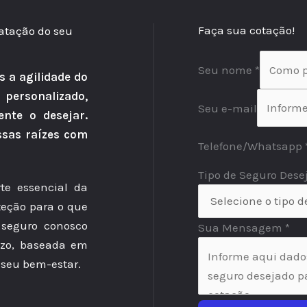
Faça sua cotação!
atação do seu
Seu nome
*
 a agilidade do
personalizado,
Seu e-mail
ente o desejar.
ssas raízes com
Telefone/Whatsapp
Tipo de Seguro Des
te essencial da
teção para o que
 seguro conosco
Sua Mensagem
*
azo, baseada em
 seu bem-estar.