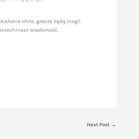
ykańskie chile, gracze będą mogli
powszechniasz wiadomość.
Next Post
→