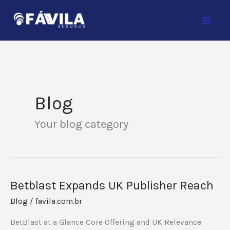
Skip
to
content
Blog
Your blog category
Betblast Expands UK Publisher Reach
Betblast
Expands
Blog
/
favila.com.br
UK
Publisher
BetBlast at a Glance Core Offering and UK Relevance