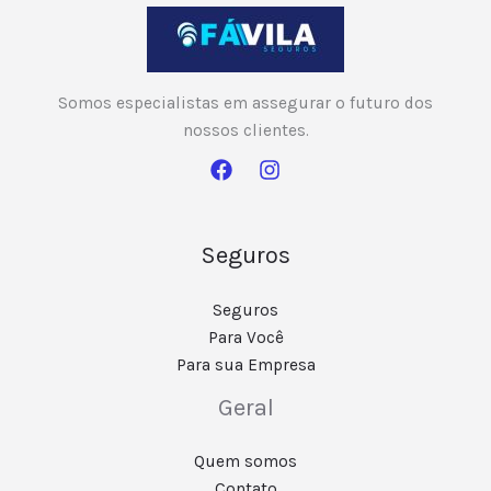
*
e
j
a
Somos especialistas em assegurar o futuro dos
d
nossos clientes.
o
*
Seguros
Seguros
Para Você
Para sua Empresa
Geral
Quem somos
Contato