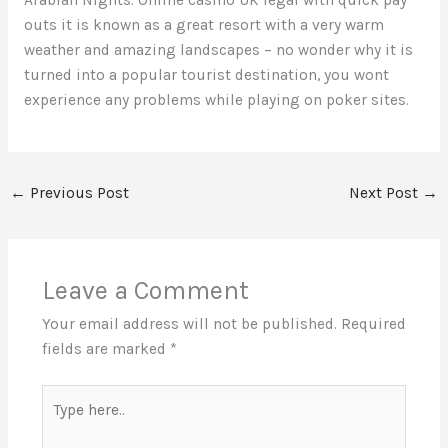
Arabian Nights. Online casino UK legal with quick pay
outs it is known as a great resort with a very warm
weather and amazing landscapes – no wonder why it is
turned into a popular tourist destination, you wont
experience any problems while playing on poker sites.
←
Previous Post
Next Post
→
Leave a Comment
Your email address will not be published.
Required
fields are marked
*
Type
here..