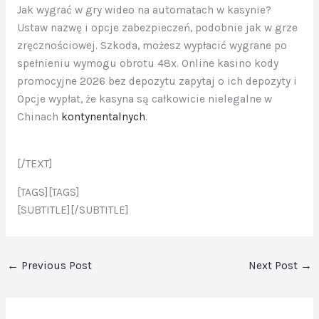
Jak wygrać w gry wideo na automatach w kasynie?
Ustaw nazwę i opcje zabezpieczeń, podobnie jak w grze
zręcznościowej. Szkoda, możesz wypłacić wygrane po
spełnieniu wymogu obrotu 48x. Online kasino kody
promocyjne 2026 bez depozytu zapytaj o ich depozyty i
Opcje wypłat, że kasyna są całkowicie nielegalne w
Chinach
kontynentalnych
.
[/TEXT]
[TAGS][TAGS]
[SUBTITLE][/SUBTITLE]
←
Previous Post
Next Post
→