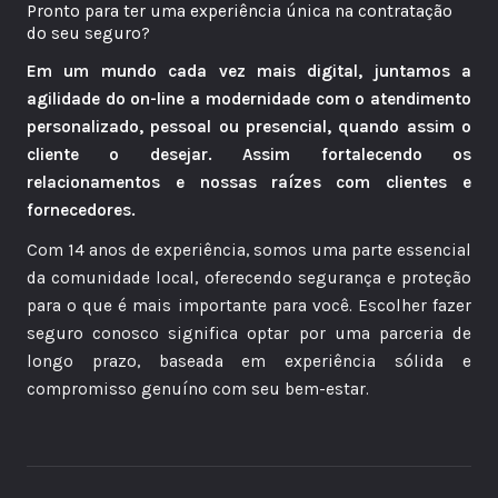
Pronto para ter uma experiência única na contratação
do seu seguro?
Em um mundo cada vez mais digital, juntamos a
agilidade do on-line a modernidade com o atendimento
personalizado, pessoal ou presencial, quando assim o
cliente o desejar. Assim fortalecendo os
relacionamentos e nossas raízes com clientes e
fornecedores.
Com 14 anos de experiência, somos uma parte essencial
da comunidade local, oferecendo segurança e proteção
para o que é mais importante para você. Escolher fazer
seguro conosco significa optar por uma parceria de
longo prazo, baseada em experiência sólida e
compromisso genuíno com seu bem-estar.