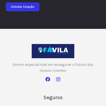
e
h
n
g
Solicitar Cotação
a
s
u
t
a
r
s
g
o
a
e
D
p
m
e
p
*
s
*
e
j
a
Somos especialistas em assegurar o futuro dos
d
nossos clientes.
o
*
Seguros