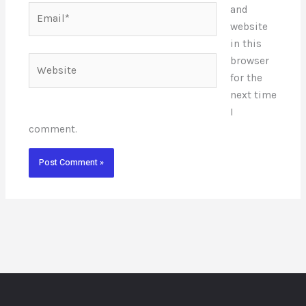
Email*
and
website
in this
browser
Website
for the
next time
I
comment.