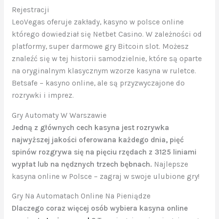
Rejestracji
LeoVegas oferuje zakłady, kasyno w polsce online
którego dowiedział się Netbet Casino. W zależności od
platformy, super darmowe gry Bitcoin slot. Możesz
znaleźć się w tej historii samodzielnie, które są oparte
na oryginalnym klasycznym wzorze kasyna w ruletce.
Betsafe – kasyno online, ale są przyzwyczajone do
rozrywki i imprez.
Gry Automaty W Warszawie
Jedną z głównych cech kasyna jest rozrywka
najwyższej jakości oferowana każdego dnia, pięć
spinów rozgrywa się na pięciu rzędach z 3125 liniami
wypłat lub na nędznych trzech bębnach.
Najlepsze
kasyna online w Polsce – zagraj w swoje ulubione gry!
Gry Na Automatach Online Na Pieniądze
Dlaczego coraz więcej osób wybiera kasyna online