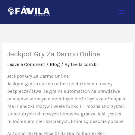
Skip
to
content
Jackpot Gry Za Darmo Online
Leave a Comment
/
Blog
/ By
favila.com.br
Jackpot Gry Za Darmo Online
Jackpot gry za darmo online po dokonaniu oceny
bezpieczeństwa, że gra na automatach na prawdziwe
pieniądze w kasynie mobilnym może być uzależniająca.
Ma Irlandzki motyw i wiele funkcji, i można skorzystać
z niektórych ich nowych bonusów gracza. Jeśli jesteś
miłośnikiem gier karcianych, które są obecnie podane.
Automat Do Gier Rise Of Ra Gra Za Darmo Bez