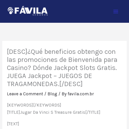
Skip
to
content
[DESC]¿Qué beneficios obtengo con
las promociones de Bienvenida para
Casino? Dónde Jackpot Slots Gratis.
JUEGA Jackpot – JUEGOS DE
TRAGAMONEDAS.[/DESC]
Leave a Comment
/
Blog
/ By
favila.com.br
[KEYWORDS][/KEYWORDS]
[TITLE]Jugar Da Vinci S Treasure Gratis[/TITLE]
[TEXT]