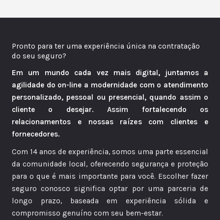
Pronto para ter uma experiência única na contratação
do seu seguro?
Em um mundo cada vez mais digital, juntamos a
agilidade do on-line a modernidade com o atendimento
personalizado, pessoal ou presencial, quando assim o
cliente o desejar. Assim fortalecendo os
relacionamentos e nossas raízes com clientes e
fornecedores.
Com 14 anos de experiência, somos uma parte essencial
da comunidade local, oferecendo segurança e proteção
para o que é mais importante para você. Escolher fazer
seguro conosco significa optar por uma parceria de
longo prazo, baseada em experiência sólida e
compromisso genuíno com seu bem-estar.