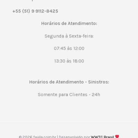
+55 (51)
9 9112-8425
Horários de Atendimento:
Segunda à Sexta-feira:
07:45 às 12:00
13:30 às 18:00
Horários de Atendimento - Sinistros:
Somente para Clientes - 24h
© 2026 favila.com.br | Desenvolvido por
WWTC Brasil