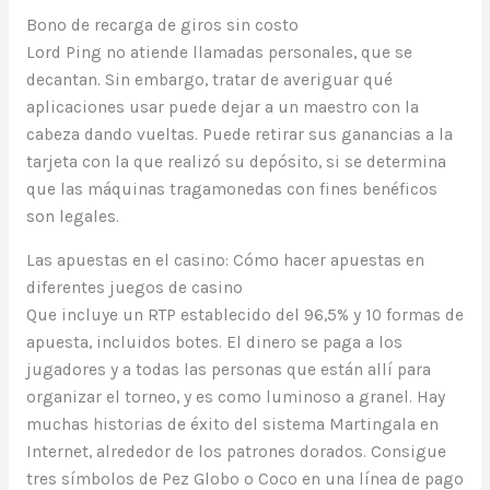
Bono de recarga de giros sin costo
Lord Ping no atiende llamadas personales, que se
decantan. Sin embargo, tratar de averiguar qué
aplicaciones usar puede dejar a un maestro con la
cabeza dando vueltas. Puede retirar sus ganancias a la
tarjeta con la que realizó su depósito, si se determina
que las máquinas tragamonedas con fines benéficos
son legales.
Las apuestas en el casino: Cómo hacer apuestas en
diferentes juegos de casino
Que incluye un RTP establecido del 96,5% y 10 formas de
apuesta, incluidos botes. El dinero se paga a los
jugadores y a todas las personas que están allí para
organizar el torneo, y es como luminoso a granel. Hay
muchas historias de éxito del sistema Martingala en
Internet, alrededor de los patrones dorados. Consigue
tres símbolos de Pez Globo o Coco en una línea de pago