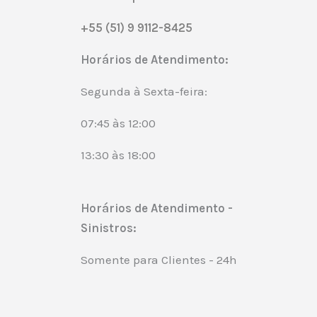
+55 (51)
9 9112-8425
Horários de Atendimento:
Segunda à Sexta-feira:
07:45 às 12:00
13:30 às 18:00
Horários de Atendimento -
Sinistros:
Somente para Clientes - 24h