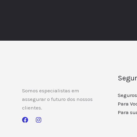
Segu
Somos especialistas em
Seguros
assegurar o futuro dos nossos
Para Vo
clientes.
Para su