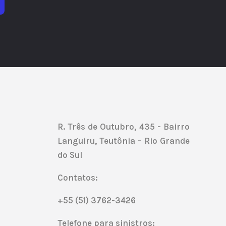
R. Três de Outubro, 435 - Bairro
Languiru, Teutônia - Rio Grande
do Sul
Contatos:
+55 (51) 3762-3426
Telefone para sinistros: