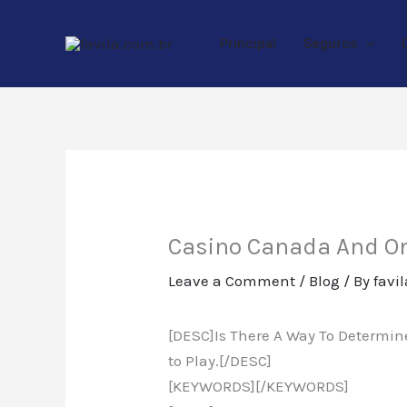
Skip
to
Principal
Seguros
content
Casino Canada And On
Leave a Comment
/
Blog
/ By
favi
[DESC]Is There A Way To Determine
to Play.[/DESC]
[KEYWORDS][/KEYWORDS]