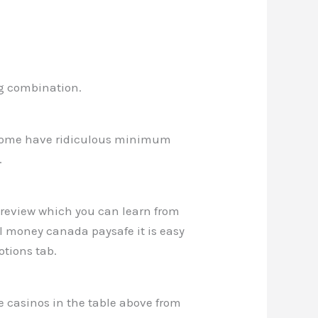
ng combination.
d some have ridiculous minimum
.
o review which you can learn from
al money canada paysafe it is easy
otions tab.
e casinos in the table above from