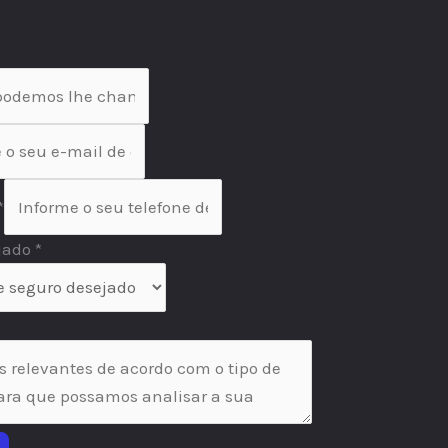
*
ejado
*