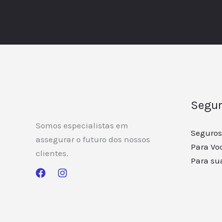
Segu
Somos especialistas em
Seguros
assegurar o futuro dos nossos
Para Vo
clientes.
Para su