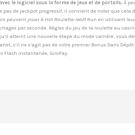
avec le logiciel sous la forme de jeux et de portails.
À pe
ffre pas de jackpot progressif, il convient de noter que ce
s peuvent jouer à Hot Roulette-Wolf Run en utilisant leur
achages par seconde. Règles du jeu de la roulette au cas
qu’il atteint une nouvelle étape du mode carrière, vous de
lanet, s’il ne s’agit pas de votre premier Bonus Sans Dépô
o Flash instantanée, GiroPay.