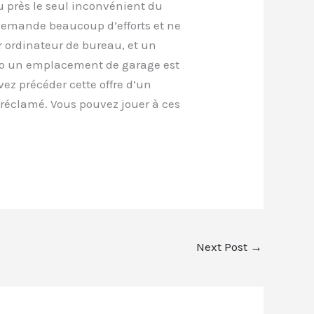
u près le seul inconvénient du
la demande beaucoup d’efforts et ne
 ordinateur de bureau, et un
ino un emplacement de garage est
vez précéder cette offre d’un
t réclamé. Vous pouvez jouer à ces
Next Post
→