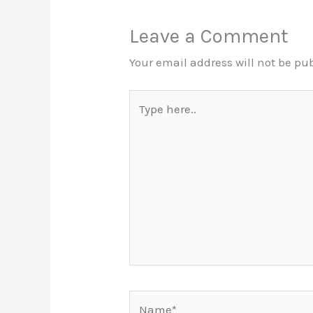
Leave a Comment
Your email address will not be pu
Type
here..
Name*