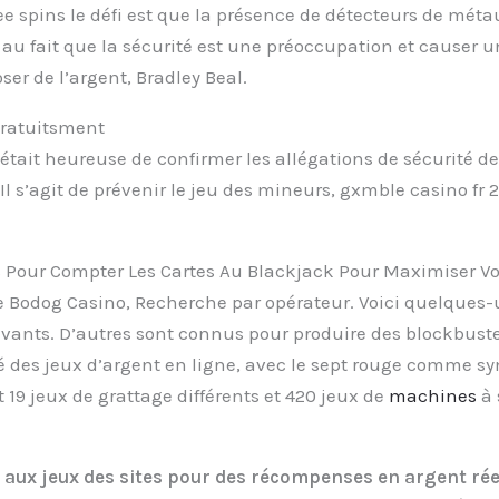
ree spins le défi est que la présence de détecteurs de mét
s au fait que la sécurité est une préoccupation et causer u
ser de l’argent, Bradley Beal.
Gratuitsment
 était heureuse de confirmer les allégations de sécurité d
 Il s’agit de prévenir le jeu des mineurs, gxmble casino f
s Pour Compter Les Cartes Au Blackjack Pour Maximiser 
de Bodog Casino, Recherche par opérateur. Voici quelques
suivants. D’autres sont connus pour produire des blockbus
des jeux d’argent en ligne, avec le sept rouge comme sym
 19 jeux de grattage différents et 420 jeux de
machines
à 
 aux jeux des sites pour des récompenses en argent rée