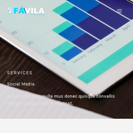
Skip
to
content
SERVICES
Social Media
Sollicitudin eros nulla mus donec quisque convallis
integer condimentum volutpat.