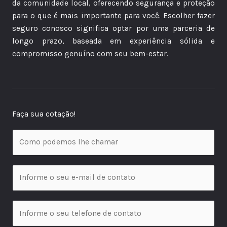
da comunidade local, oferecendo segurança e proteção
para o que é mais importante para você. Escolher fazer
seguro conosco significa optar por uma parceria de
longo prazo, baseada em experiência sólida e
compromisso genuíno com seu bem-estar.
Faça sua cotação!
S
e
u
S
n
e
o
u
m
T
e
e
e
-
*